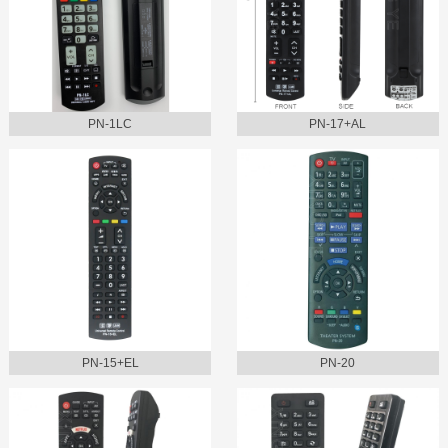
PN-1LC
PN-17+AL
PN-15+EL
PN-20